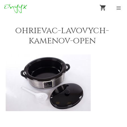
Preskočiť
na
obsah
Men
ohrievac-lavovych-
kamenov-open