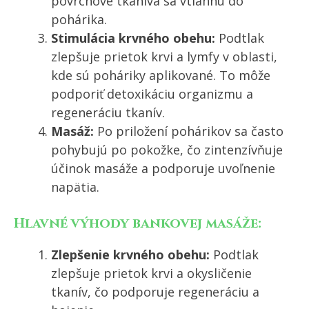
povrchové tkanivá sa vtiahnu do
pohárika.
Stimulácia krvného obehu:
Podtlak
zlepšuje prietok krvi a lymfy v oblasti,
kde sú poháriky aplikované. To môže
podporiť detoxikáciu organizmu a
regeneráciu tkanív.
Masáž:
Po priložení pohárikov sa často
pohybujú po pokožke, čo zintenzívňuje
účinok masáže a podporuje uvoľnenie
napätia.
Hlavné výhody bankovej masáže:
Zlepšenie krvného obehu:
Podtlak
zlepšuje prietok krvi a okysličenie
tkanív, čo podporuje regeneráciu a