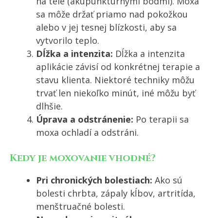
na tele (akupunktúrnymi bodmi). Moxa
sa môže držať priamo nad pokožkou
alebo v jej tesnej blízkosti, aby sa
vytvorilo teplo.
Dĺžka a intenzita:
Dĺžka a intenzita
aplikácie závisí od konkrétnej terapie a
stavu klienta. Niektoré techniky môžu
trvať len niekoľko minút, iné môžu byť
dlhšie.
Úprava a odstránenie:
Po terapii sa
moxa ochladí a odstráni.
Kedy je moxovanie vhodné?
Pri chronických bolestiach:
Ako sú
bolesti chrbta, zápaly kĺbov, artritída,
menštruačné bolesti.