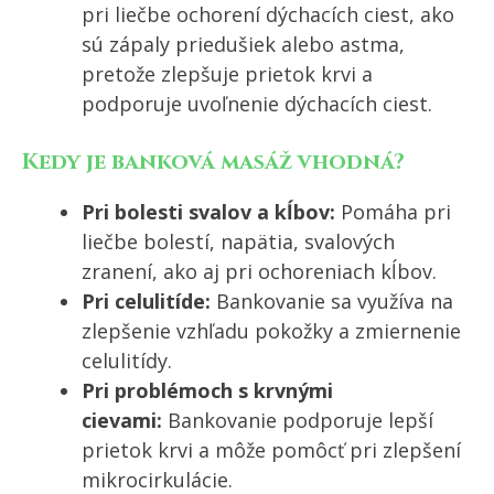
pri liečbe ochorení dýchacích ciest, ako
sú zápaly priedušiek alebo astma,
pretože zlepšuje prietok krvi a
podporuje uvoľnenie dýchacích ciest.
Kedy je banková masáž vhodná?
Pri bolesti svalov a kĺbov:
Pomáha pri
liečbe bolestí, napätia, svalových
zranení, ako aj pri ochoreniach kĺbov.
Pri celulitíde:
Bankovanie sa využíva na
zlepšenie vzhľadu pokožky a zmiernenie
celulitídy.
Pri problémoch s krvnými
cievami:
Bankovanie podporuje lepší
prietok krvi a môže pomôcť pri zlepšení
mikrocirkulácie.