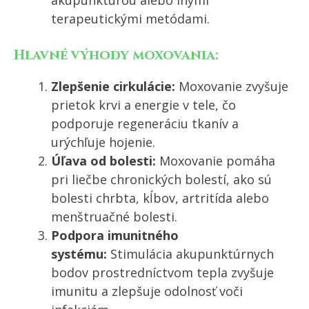
terapeutickými metódami.
Hlavné výhody moxovania:
Zlepšenie cirkulácie:
Moxovanie zvyšuje
prietok krvi a energie v tele, čo
podporuje regeneráciu tkanív a
urýchľuje hojenie.
Úľava od bolesti:
Moxovanie pomáha
pri liečbe chronických bolestí, ako sú
bolesti chrbta, kĺbov, artritída alebo
menštruačné bolesti.
Podpora imunitného
systému:
Stimulácia akupunktúrnych
bodov prostredníctvom tepla zvyšuje
imunitu a zlepšuje odolnosť voči