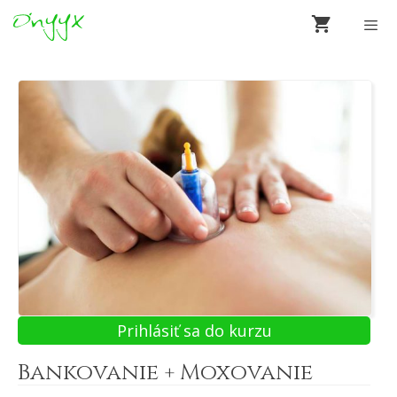
Preskočiť
na
obsah
Men
Prihlásiť sa do kurzu
Bankovanie + Moxovanie