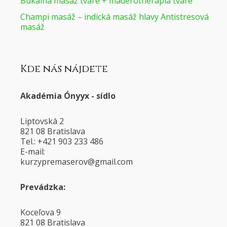
Bukálna masáž tváre + maderotherapia tváre
Champi masáž – indická masáž hlavy Antistresová
masáž
Kde nás nájdete
Akadémia Ónyyx - sídlo
Liptovská 2
821 08 Bratislava
Tel.: +421 903 233 486
E-mail:
@voresamerpyzruk
moc.liamg
Prevádzka:
Koceľova 9
821 08 Bratislava