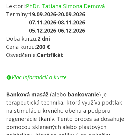
Lektori:
PhDr. Tatiana Simona Demová
Termíny:
19.09.2026
-
20.09.2026
07.11.2026
-
08.11.2026
05.12.2026
-
06.12.2026
Doba kurzu:
2 dni
Cena kurzu:
200 €
Osvedčenie:
Certifikát
Viac informácií o kurze
Banková masáž
(alebo
bankovanie
) je
terapeutická technika, ktorá využíva podtlak
na stimuláciu krvného obehu a podporu
regenerácie tkanív. Tento proces sa dosahuje
pomocou sklenených alebo plastových
pohárikov, ktoré sa aplikujú na pokožku.