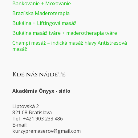
Bankovanie + Moxovanie
Brazílska Maderoterapia
Bukálna + Liftingová masáž
Bukálna masáž tváre + maderotherapia tváre
Champi masáž – indická masáž hlavy Antistresová
masáž
Kde nás nájdete
Akadémia Ónyyx - sídlo
Liptovská 2
821 08 Bratislava
Tel.: +421 903 233 486
E-mail:
@voresamerpyzruk
moc.liamg