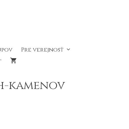
upov
Pre verejnosť
t
h-kamenov