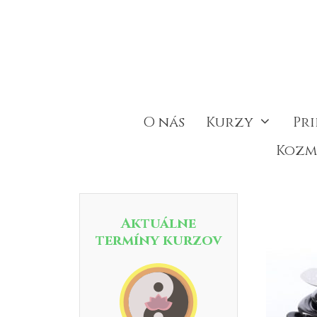
Preskočiť
na
obsah
O nás
Kurzy
Pr
Kozm
Aktuálne
termíny kurzov