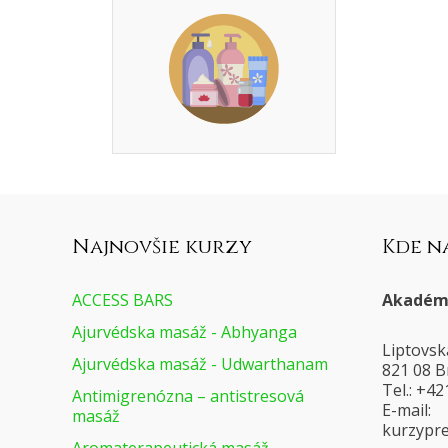
Najnovšie kurzy
Kde n
ACCESS BARS
Akadémi
Ajurvédska masáž - Abhyanga
Liptovsk
Ajurvédska masáž - Udwarthanam
821 08 B
Tel.: +4
Antimigrenózna – antistresová
E-mail:
masáž
@voresa