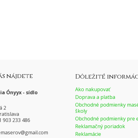
ás nájdete
Dôležité informác
Ako nakupovať
a Ónyyx - sídlo
Doprava a platba
Obchodné podmienky masé
á 2
školy
ratislava
Obchodné podmienky pre 
21 903 233 486
Reklamačný poriadok
merpyzruk
moc.liamg
Reklamácie