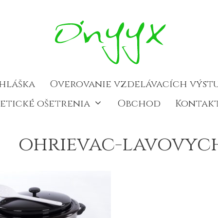
ihláška
Overovanie vzdelávacích výst
etické ošetrenia
Obchod
Kontak
ohrievac-lavovyc