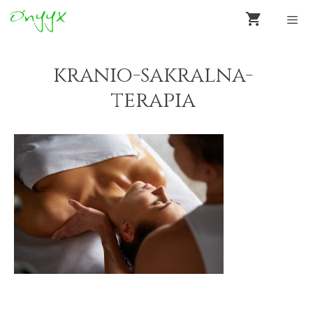
Preskočiť
na
obsah
Men
kranio-sakralna-
terapia