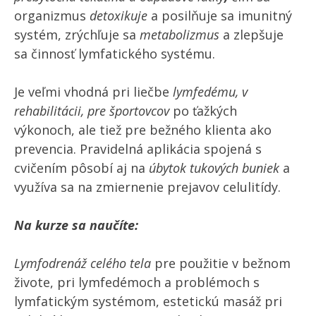
organizmus
detoxikuje
a posilňuje sa imunitný
systém, zrýchľuje sa
metabolizmus
a zlepšuje
sa činnosť lymfatického systému.
Je veľmi vhodná pri liečbe
lymfedému, v
rehabilitácii, pre športovcov
po ťažkých
výkonoch, ale tiež pre bežného klienta ako
prevencia. Pravidelná aplikácia spojená s
cvičením pôsobí aj na
úbytok tukových buniek
a
využíva sa na zmiernenie prejavov celulitídy.
Na kurze sa naučíte:
Lymfodrenáž celého tela
pre použitie v bežnom
živote, pri lymfedémoch a problémoch s
lymfatickým systémom, estetickú masáž pri