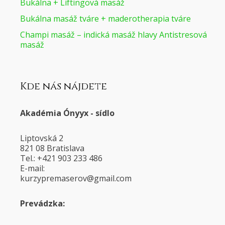
Bukálna + Liftingová masáž
Bukálna masáž tváre + maderotherapia tváre
Champi masáž – indická masáž hlavy Antistresová
masáž
Kde nás nájdete
Akadémia Ónyyx - sídlo
Liptovská 2
821 08 Bratislava
Tel.: +421 903 233 486
E-mail:
@voresamerpyzruk
moc.liamg
Prevádzka: