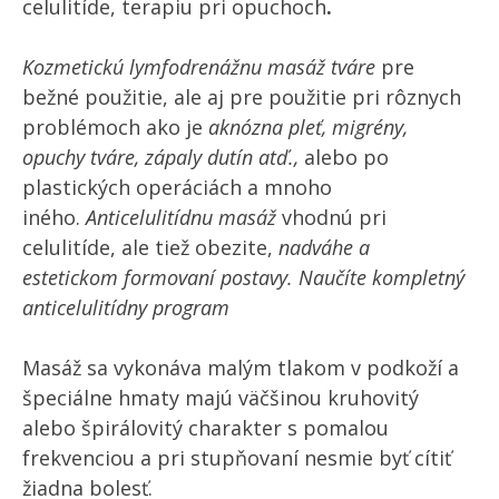
celulitíde, terapiu pri opuchoch
.
Kozmetickú lymfodrenážnu masáž tváre
pre
bežné použitie, ale aj pre použitie pri rôznych
problémoch ako je
aknózna pleť, migrény,
opuchy tváre, zápaly dutín atď.,
alebo po
plastických operáciách a mnoho
iného.
Anticelulitídnu masáž
vhodnú pri
celulitíde, ale tiež obezite,
nadváhe a
estetickom formovaní postavy. Naučíte kompletný
anticelulitídny program
Masáž sa vykonáva malým tlakom v podkoží a
špeciálne hmaty majú väčšinou kruhovitý
alebo špirálovitý charakter s pomalou
frekvenciou a pri stupňovaní nesmie byť cítiť
žiadna bolesť.