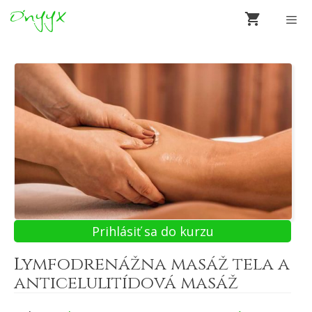
Preskočiť
na
obsah
Men
Prihlásiť sa do kurzu
Lymfodrenážna masáž tela a
anticelulitídová masáž