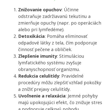
Znižovanie opuchov
: Účinne
odstraňuje zadržiavanú tekutinu a
zmierňuje opuchy (napr. po operáciách
alebo pri lymfedéme).
Detoxikácia
: Pomáha eliminovať
odpadové látky z tela, čím podporuje
činnosť pečene a obličiek.
Zlepšenie imunity
: Stimuláciou
lymfatického systému zvyšuje
obranyschopnosť organizmu.
Redukcia celulitídy
: Pravidelné
procedúry môžu zlepšiť vzhľad pokožky
a znížiť prejavy celulitídy.
Uvoľnenie a relaxácia
: Jemné pohyby
majú upokojujúci efekt, čo znižuje stres
a podporuje celkovú pohodu.