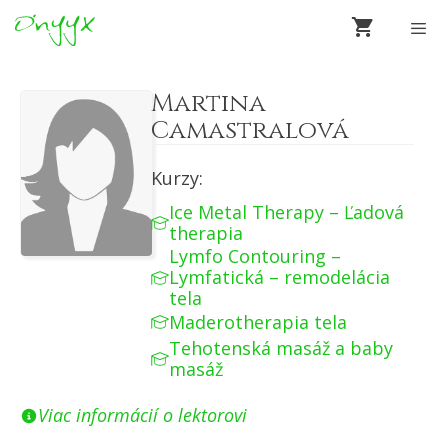
Preskočiť
na
obsah
Men
Martina
Camastralová
Kurzy:
Ice Metal Therapy – Ľadová
therapia
Lymfo Contouring –
Lymfatická – remodelácia
tela
Maderotherapia tela
Tehotenská masáž a baby
masáž
Viac informácií o lektorovi