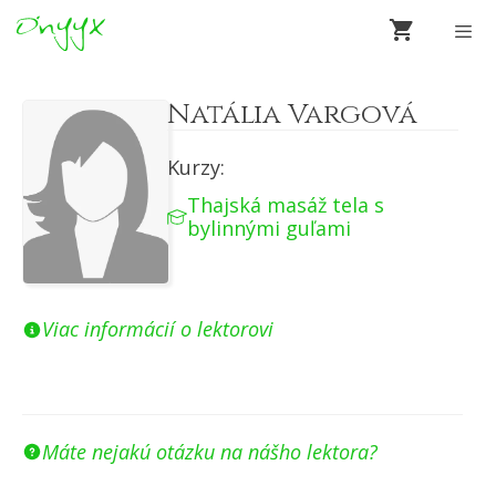
Preskočiť
na
obsah
Men
Natália Vargová
Kurzy:
Thajská masáž tela s
bylinnými guľami
Viac informácií o lektorovi
Máte nejakú otázku na nášho lektora?