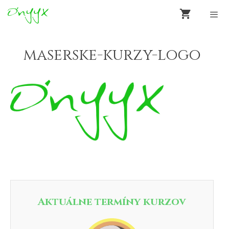
Preskočiť
na
obsah
Men
maserske-kurzy-logo
Aktuálne termíny kurzov