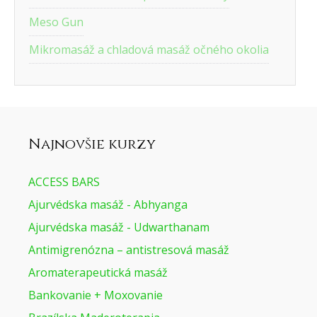
Meso Gun
Mikromasáž a chladová masáž očného okolia
Moxovanie
Reflexná a regeneračná masáž ruky
Reflexná masáž chodidla 1 + 2
Reflexná masáž chrbta
Slim a anticelulitídny lymfotaping
Tehotenská masáž a baby masáž
Thajská masáž tela s bylinnými guľami
Thajská masáž tváre bylinnými guľami
Tradičná thajská olejová masáž