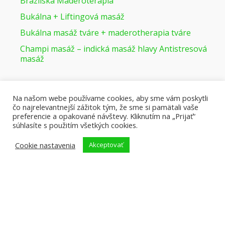
Trigger points
Najnovšie kurzy
Na našom webe používame cookies, aby sme vám poskytli
ACCESS BARS
čo najrelevantnejší zážitok tým, že sme si pamätali vaše
Ajurvédska masáž - Abhyanga
preferencie a opakované návštevy. Kliknutím na „Prijať“
súhlasíte s použitím všetkých cookies.
Ajurvédska masáž - Udwarthanam
Cookie nastavenia
Akceptovať
Antimigrenózna – antistresová masáž
Aromaterapeutická masáž
Bankovanie + Moxovanie
Brazílska Maderoterapia
Bukálna + Liftingová masáž