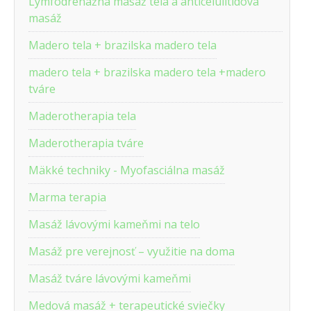
Lymfodrenážna masáž tela a anticelulitídová
masáž
Madero tela + brazilska madero tela
madero tela + brazilska madero tela +madero
tváre
Maderotherapia tela
Maderotherapia tváre
Mäkké techniky - Myofasciálna masáž
Marma terapia
Masáž lávovými kameňmi na telo
Masáž pre verejnosť – využitie na doma
Masáž tváre lávovými kameňmi
Medová masáž + terapeutické sviečky