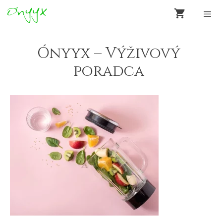
Preskočiť
na
obsah
Men
Ónyyx – Výživový
poradca