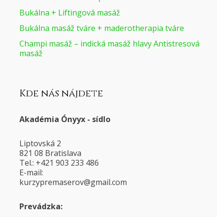
Bukálna + Liftingová masáž
Bukálna masáž tváre + maderotherapia tváre
Champi masáž – indická masáž hlavy Antistresová
masáž
Kde nás nájdete
Akadémia Ónyyx - sídlo
Liptovská 2
821 08 Bratislava
Tel.: +421 903 233 486
E-mail:
@voresamerpyzruk
moc.liamg
Prevádzka: