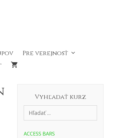
upov
Pre verejnosť
t
n
Vyhľadať kurz
ACCESS BARS