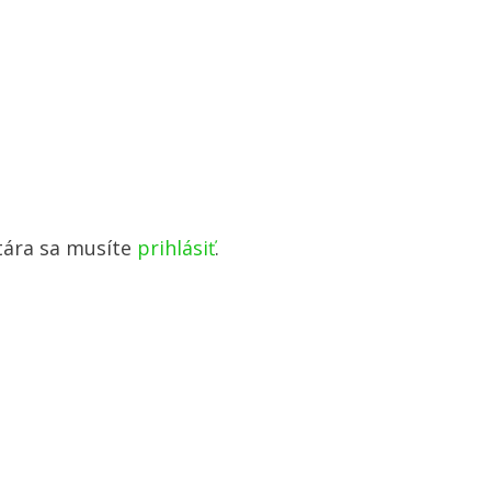
tára sa musíte
prihlásiť
.