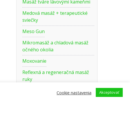
Masáž tváre lávovými kameňmi
Medová masáž + terapeutické
sviečky
Meso Gun
Mikromasáž a chladová masáž
očného okolia
Moxovanie
Reflexná a regeneračná masáž
ruky
Reflexná masáž chodidla 1 + 2
Cookie nastavenia
Akceptovať
Reflexná masáž chrbta
Slim a anticelulitídny lymfotaping
Tehotenská masáž a baby