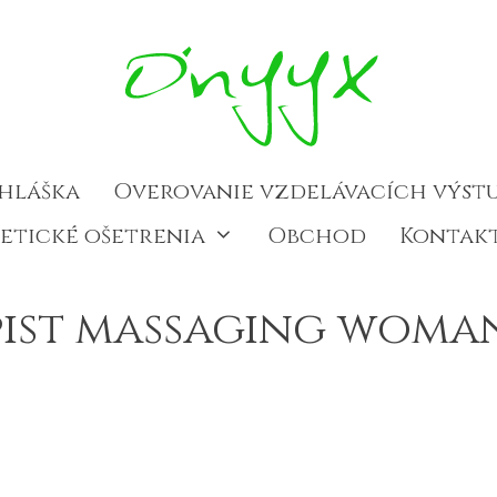
ihláška
Overovanie vzdelávacích výst
etické ošetrenia
Obchod
Kontak
pist massaging woma