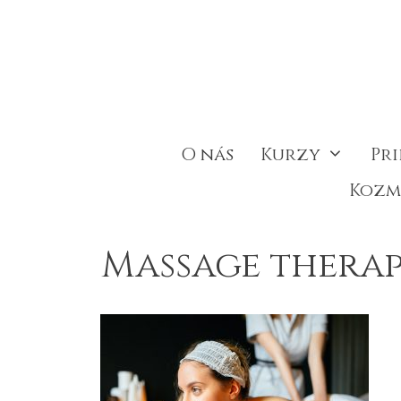
Preskočiť
na
obsah
O nás
Kurzy
Pr
Kozm
Massage thera