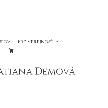
upov
Pre verejnosť
t
Tatiana Demová