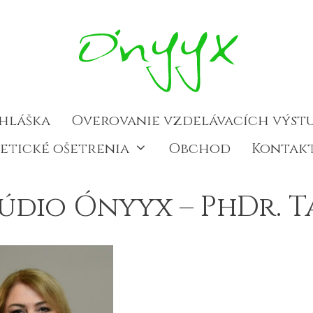
ihláška
Overovanie vzdelávacích výst
etické ošetrenia
Obchod
Kontak
údio Ónyyx – PhDr. 