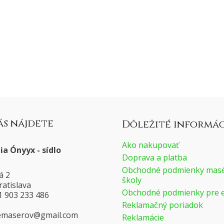
ás nájdete
Dôležité informác
Ako nakupovať
a Ónyyx - sídlo
Doprava a platba
Obchodné podmienky masé
á 2
školy
ratislava
Obchodné podmienky pre 
21 903 233 486
Reklamačný poriadok
merpyzruk
moc.liamg
Reklamácie