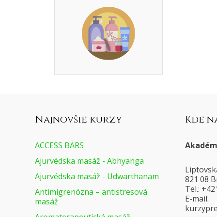
Najnovšie kurzy
Kde n
ACCESS BARS
Akadémi
Ajurvédska masáž - Abhyanga
Liptovsk
Ajurvédska masáž - Udwarthanam
821 08 B
Tel.: +4
Antimigrenózna – antistresová
E-mail:
masáž
@voresa