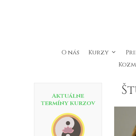
Preskočiť
na
obsah
O nás
Kurzy
Pr
Kozm
Št
Aktuálne
termíny kurzov